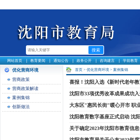
网站首页
教育要闻
通知公告
政务公开
咨询建言
学前教育
首页
>
优化营商环境
>
案例集锦
优化营商环境
营商政策
喜报！沈阳入选《新时代老年教
营商政策解读
沈阳市33项优秀改革成果成功
案例集锦
大东区"惠民长街"暖心开市 职
创新做法
沈阳教育数字基座正式启动 沈
关于确定2023年沈阳市教育信
沈阳市教育局关于公布2023年