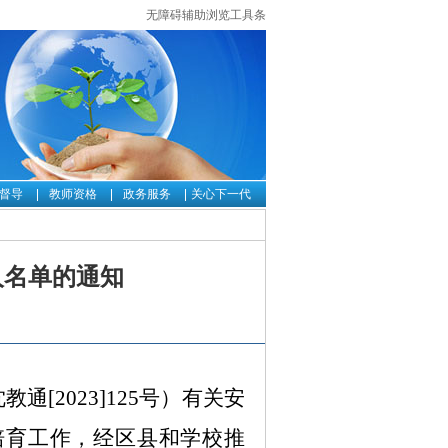
无障碍辅助浏览工具条
督导
教师资格
政务服务
关心下一代
人名单的通知
沈教通
[2023]125号
）
有关安
培育工作，
经区县和学校推