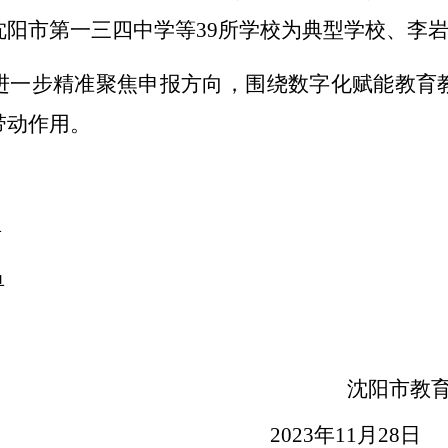
沈阳市第一三四中学
等
39所学校
为典型学校、
李
进一步精准聚焦申报方向，围绕数字化赋能教育
带动作用。
单
单
沈阳市教
2023
年
11
月
28
日