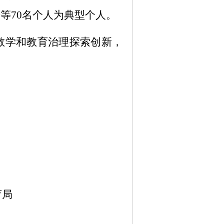
岩
等
7
0
名个人
为典型个人
。
教学和教育治理探索创新，
育局