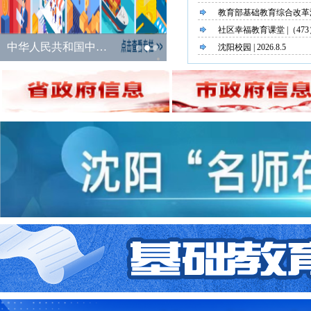
教育部基础教育综合改革沈
社区幸福教育课堂 |（4
环驱动”体系40年构建与实
中华人民共和国中央人民政府
沈阳“名师在线”公益活动视频回放
沈阳校园 | 2026.8.5