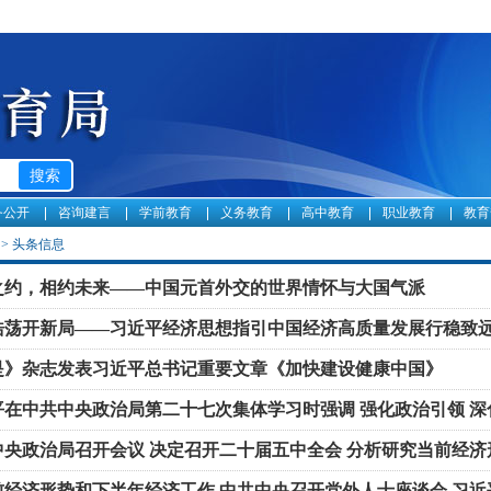
务公开
咨询建言
学前教育
义务教育
高中教育
职业教育
教育
>
头条信息
之约，相约未来——中国元首外交的世界情怀与大国气派
浩荡开新局——习近平经济思想指引中国经济高质量发展行稳致
是》杂志发表习近平总书记重要文章《加快建设健康中国》
平在中共中央政治局第二十七次集体学习时强调 强化政治引领 深
化
中央政治局召开会议 决定召开二十届五中全会 分析研究当前经济
主持会议
前经济形势和下半年经济工作 中共中央召开党外人士座谈会 习