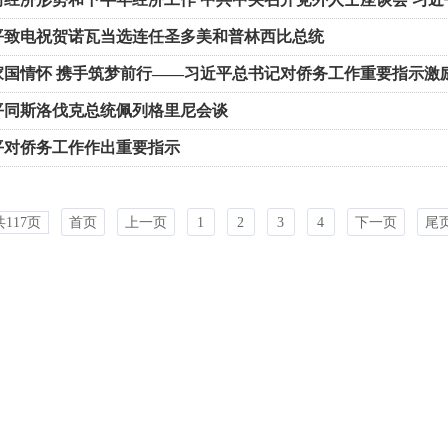
平致电祝贺诺瓦当选连任圣多美和普林西比总统
家国情怀 携手筑梦前行——习近平总书记对侨务工作重要指示激
伟业团结奋斗
平同斯洛伐克总统佩列格里尼会谈
平对侨务工作作出重要指示
共117页
首页
上一页
1
2
3
4
下一页
尾