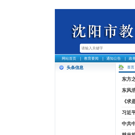
网站首页
教育要闻
通知公告
政
首页
头条信息
东方
东风
《求
习近
现代
中共
近平
就当