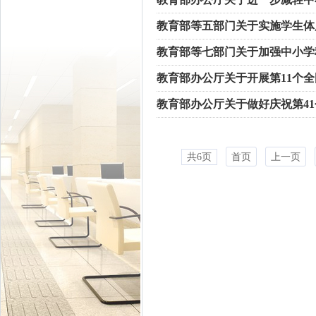
教育部等五部门关于实施学生体
教育部等七部门关于加强中小学
教育部办公厅关于开展第11个
教育部办公厅关于做好庆祝第4
共6页
首页
上一页