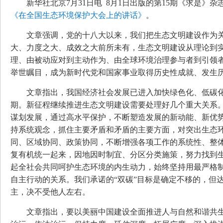
新华社北京7月31日电 8月1日出版的第15期《求是》
《在全国生态环境保护大会上的讲话》
。
文章强调，党的十八大以来，我们把生态文明建设作为
大、力度之大、成效之大前所未有，生态文明建设从理论到
理、由被动应对到主动作为、由全球环境治理参与者到引领
举世瞩目，成为新时代党和国家事业取得历史性成就、发生
文章指出，我国经济社会发展已进入加快绿色化、低碳
期。新征程继续推进生态文明建设需要处理好几个重大关系
谋划发展，通过高水平保护，不断塑造发展的新动能、新优
持系统观念，抓住主要矛盾和矛盾的主要方面，对突出生态
同、区域协同、政策协同，不断增强各项工作的系统性、整
复有机统一起来，因地因时制宜、分区分类施策，努力找到
起全社会共同呵护生态环境的内生动力，始终坚持用最严格制
自主行动的关系。我们承诺的“双碳”目标是确定不移的，但
主，决不受他人左右。
文章指出，要以美丽中国建设全面推进人与自然和谐共