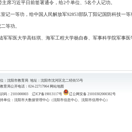
军委主席习近平日前签署通令，给2个单位、5名个人记功。
队二室记一等功，给中国人民解放军92853部队丁阳记国防科技一等
记二等功。
陆军军医大学高钰琪、海军工程大学杨自春、军事科学院军事医
位：沈阳市教育局 地址：沈阳市沈河区北二经街55号
育局公开电话：024-22717964
网站地图
码：2101000003
辽ICP备19013117号
辽公网安备 21010302000382号
持单位：沈阳市大数据管理中心（沈阳市信息中心、沈阳市信用中心）