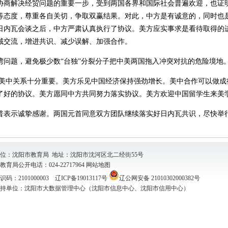
协商解决经贸问题的重要一步，受到两国各界和国际社会普遍欢迎，也证
等态度，尊重各自关切，争取双赢结果。对此，中方是有诚意的，同时也
日内瓦会谈之后，中方严肃认真执行了协议。美方应实事求是看待取得的
域交流，增进共识、减少误解、加强合作。
湾问题，避免极少数“台独”分裂分子把中美两国拖入冲突对抗的危险境地
美中关系十分重要。美方乐见中国经济保持强劲增长。美中合作可以做成
了好的协议。美方愿同中方共同努力落实协议。美方欢迎中国留学生来美
普表示诚挚感谢。两国元首同意双方团队继续落实好日内瓦共识，尽快举
位：沈阳市教育局 地址：沈阳市沈河区北二经街55号
育局公开电话：024-22717964
网站地图
码：2101000003
辽ICP备19013117号
辽公网安备 21010302000382号
持单位：沈阳市大数据管理中心（沈阳市信息中心、沈阳市信用中心）