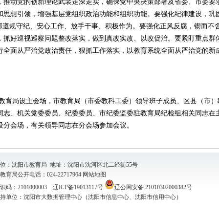
，推动党的创新理论武装走深走实，确保党中央决策部署及省委、市委要
和思想引领，增强基层党组织政治功能和组织功能。要强化纪律建设，巩
干部遵规守纪、安心工作、放手干事、积极作为。要强化正风反腐，锲而不
，抓好巡视巡察问题整改落实，做到真改实改、以改促治。要紧盯重点群
行全面从严治党政治责任，狠抓工作落实，以教育系统全面从严治党的新
教育局设主会场，市教育局（市委教科工委）领导班子成员、区县（市）
同志、机关党委委员、纪委委员、市纪委监委驻教育局纪检组相关同志在
设分会场，有关领导同志在分会场参加会议。
位：沈阳市教育局 地址：沈阳市沈河区北二经街55号
育局公开电话：024-22717964
网站地图
码：2101000003
辽ICP备19013117号
辽公网安备 21010302000382号
持单位：沈阳市大数据管理中心（沈阳市信息中心、沈阳市信用中心）