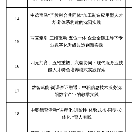
中德宝马
“产教融合共同体”加工制造应用型人才
14
培养体系构建的沈阳实践
两翼牵引
·三维驱动·五位一体:企业全链主导下专
15
业数字化升级改造
创新实践
四元共育、五维重塑、六驱协同：现代服务业技
16
能人才特色培养模式
实践探索
数智赋能
·岗课赛证融通：中职信息技术服务沈
17
阳数字产业的教学实践
中职德育活动
“课程化·进阶性·体验式·协同型·立
18
体化 ”育人实践