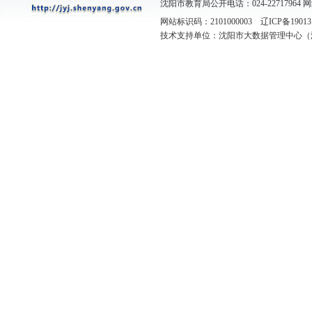
沈阳市教育局公开电话：024-22717964
网
网站标识码：2101000003
辽ICP备19013
技术支持单位：沈阳市大数据管理中心（