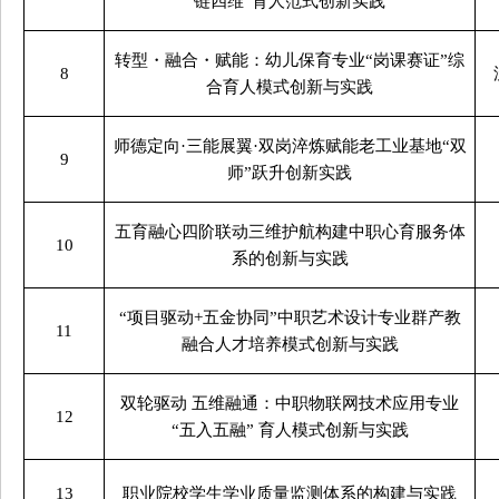
链四维”育人范式创新实践
转型・融合・赋能：幼儿保育专业
“岗课赛证”综
8
合育人模式创新与实践
师德定向
·三能展翼·双岗淬炼赋能老工业基地“双
9
师”跃升创新实践
五育融心四阶联动三维护航构建中职心育服务体
10
系的创新与实践
“项目驱动+五金协同”中职艺术设计专业群产教
11
融合人才培养模式
创新与实践
双轮驱动
五维融通：中职物联网技术应用专业
12
“五入五融” 育人模式
创新与实践
13
职业院校学生学业质量监测体系的构建与实践