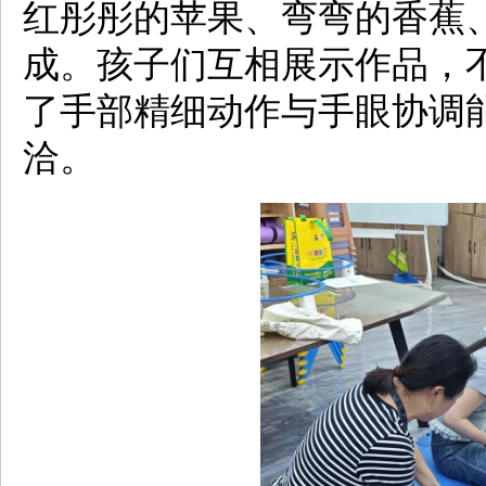
红彤彤的苹果、弯弯的香蕉
成。孩子们互相展示作品，
了手部精细动作与手眼协调
洽。